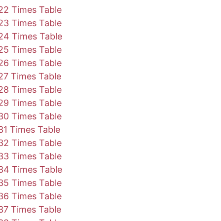
65
176
187
198
209
220
231
242
253
2
22 Times Table
23 Times Table
80
192
204
216
228
240
252
264
276
2
24 Times Table
25 Times Table
95
208
221
234
247
260
273
286
299
3
26 Times Table
10
224
238
252
266
280
294
308
322
3
27 Times Table
28 Times Table
25
240
255
270
285
300
315
330
345
3
29 Times Table
30 Times Table
40
256
272
288
304
320
336
352
368
3
31 Times Table
32 Times Table
55
272
289
306
323
340
357
374
391
4
33 Times Table
70
288
306
324
342
360
378
396
414
4
34 Times Table
35 Times Table
85
304
323
342
361
380
399
418
437
4
36 Times Table
37 Times Table
00
320
340
360
380
400
420
440
460
4