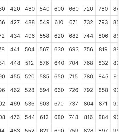
60
420
480
540
600
660
720
780
840
9
66
427
488
549
610
671
732
793
854
9
72
434
496
558
620
682
744
806
868
9
78
441
504
567
630
693
756
819
882
9
84
448
512
576
640
704
768
832
896
9
90
455
520
585
650
715
780
845
910
9
96
462
528
594
660
726
792
858
924
9
02
469
536
603
670
737
804
871
938
1
08
476
544
612
680
748
816
884
952
1
14
483
552
621
690
759
828
897
966
1