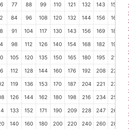
6
77
88
99
110
121
132
143
154
1
2
84
96
108
120
132
144
156
168
1
8
91
104
117
130
143
156
169
182
1
4
98
112
126
140
154
168
182
196
2
0
105
120
135
150
165
180
195
210
2
6
112
128
144
160
176
192
208
224
2
02
119
136
153
170
187
204
221
238
2
08
126
144
162
180
198
216
234
252
2
14
133
152
171
190
209
228
247
266
2
20
140
160
180
200
220
240
260
280
3