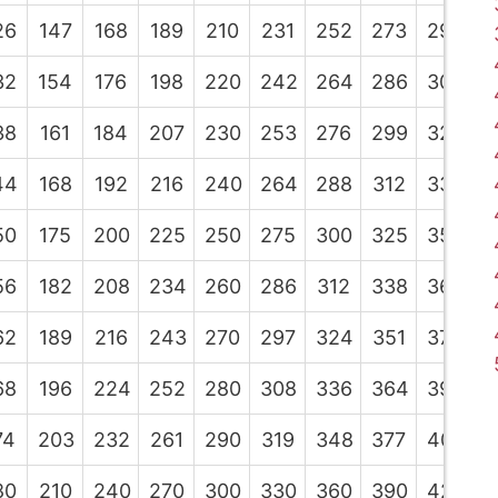
26
147
168
189
210
231
252
273
294
3
32
154
176
198
220
242
264
286
308
3
38
161
184
207
230
253
276
299
322
3
44
168
192
216
240
264
288
312
336
3
50
175
200
225
250
275
300
325
350
3
56
182
208
234
260
286
312
338
364
3
62
189
216
243
270
297
324
351
378
4
68
196
224
252
280
308
336
364
392
4
74
203
232
261
290
319
348
377
406
4
80
210
240
270
300
330
360
390
420
4