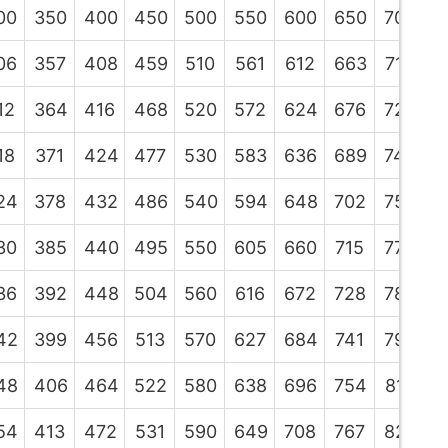
00
350
400
450
500
550
600
650
700
7
06
357
408
459
510
561
612
663
714
7
12
364
416
468
520
572
624
676
728
7
18
371
424
477
530
583
636
689
742
7
24
378
432
486
540
594
648
702
756
8
30
385
440
495
550
605
660
715
770
8
36
392
448
504
560
616
672
728
784
8
42
399
456
513
570
627
684
741
798
8
48
406
464
522
580
638
696
754
812
8
54
413
472
531
590
649
708
767
826
8