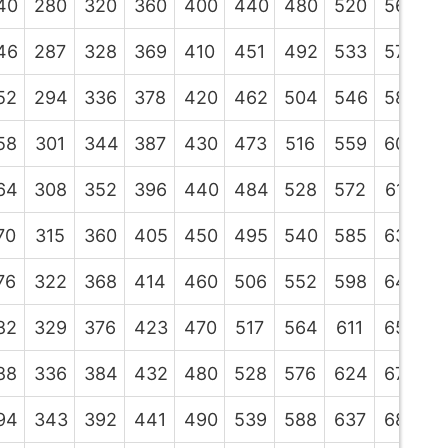
40
280
320
360
400
440
480
520
560
6
46
287
328
369
410
451
492
533
574
6
52
294
336
378
420
462
504
546
588
6
58
301
344
387
430
473
516
559
602
6
64
308
352
396
440
484
528
572
616
6
70
315
360
405
450
495
540
585
630
6
76
322
368
414
460
506
552
598
644
6
82
329
376
423
470
517
564
611
658
7
88
336
384
432
480
528
576
624
672
7
94
343
392
441
490
539
588
637
686
7