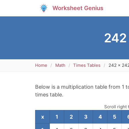
Worksheet Genius
242 
Home
Math
Times Tables
242 x 242
Below is a multiplication table from 1 
times table.
Scroll right 
x
1
2
3
4
5