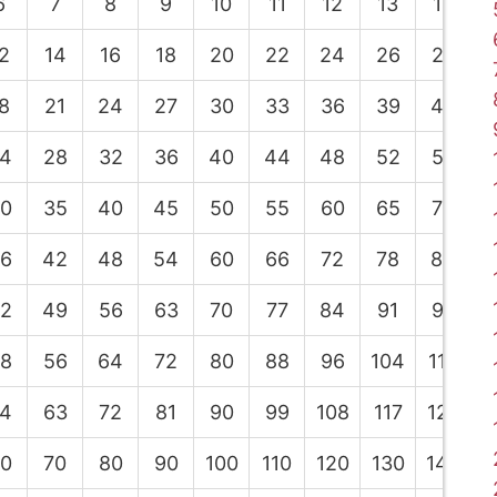
6
7
8
9
10
11
12
13
14
2
14
16
18
20
22
24
26
28
8
21
24
27
30
33
36
39
42
4
28
32
36
40
44
48
52
56
0
35
40
45
50
55
60
65
70
6
42
48
54
60
66
72
78
84
2
49
56
63
70
77
84
91
98
1
8
56
64
72
80
88
96
104
112
1
4
63
72
81
90
99
108
117
126
1
0
70
80
90
100
110
120
130
140
1