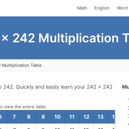
Math
English
Word 
x 242 Multiplication 
 Multiplication Table
to 242. Quickly and easily learn your 242 x 242
Mu
to view the entire table
6
7
8
9
10
11
12
13
14