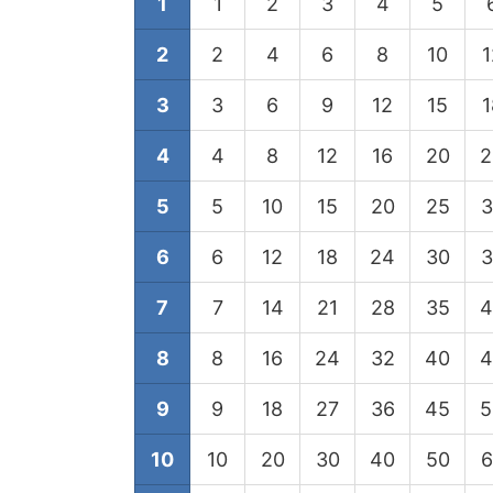
1
1
2
3
4
5
2
2
4
6
8
10
1
3
3
6
9
12
15
1
4
4
8
12
16
20
2
5
5
10
15
20
25
3
6
6
12
18
24
30
3
7
7
14
21
28
35
4
8
8
16
24
32
40
4
9
9
18
27
36
45
5
10
10
20
30
40
50
6