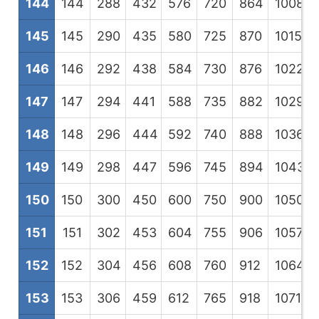
144
144
288
432
576
720
864
1008
1
145
145
290
435
580
725
870
1015
1
146
146
292
438
584
730
876
1022
1
147
147
294
441
588
735
882
1029
1
148
148
296
444
592
740
888
1036
1
149
149
298
447
596
745
894
1043
1
150
150
300
450
600
750
900
1050
1
151
151
302
453
604
755
906
1057
1
152
152
304
456
608
760
912
1064
1
153
153
306
459
612
765
918
1071
1