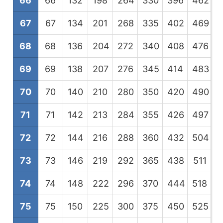
66
66
132
198
264
330
396
462
5
67
67
134
201
268
335
402
469
5
68
68
136
204
272
340
408
476
5
69
69
138
207
276
345
414
483
5
70
70
140
210
280
350
420
490
5
71
71
142
213
284
355
426
497
5
72
72
144
216
288
360
432
504
5
73
73
146
219
292
365
438
511
5
74
74
148
222
296
370
444
518
5
75
75
150
225
300
375
450
525
6