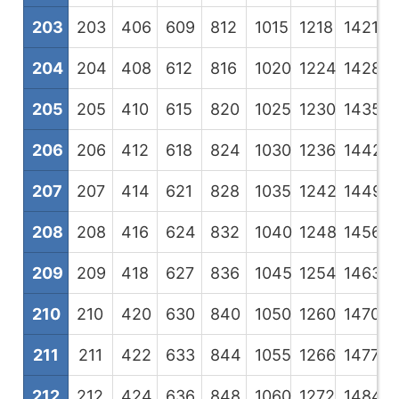
203
203
406
609
812
1015
1218
1421
1
204
204
408
612
816
1020
1224
1428
1
205
205
410
615
820
1025
1230
1435
1
206
206
412
618
824
1030
1236
1442
1
207
207
414
621
828
1035
1242
1449
1
208
208
416
624
832
1040
1248
1456
1
209
209
418
627
836
1045
1254
1463
1
210
210
420
630
840
1050
1260
1470
1
211
211
422
633
844
1055
1266
1477
1
212
212
424
636
848
1060
1272
1484
1