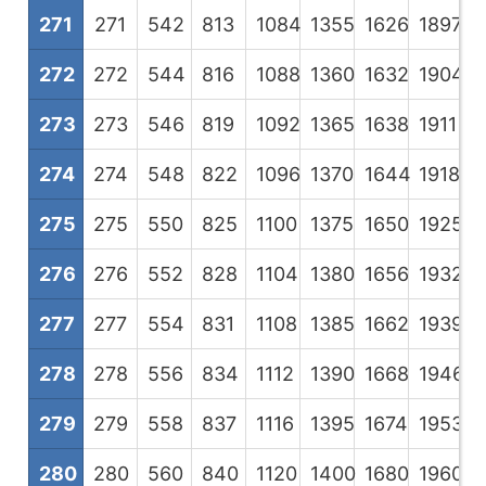
271
271
542
813
1084
1355
1626
1897
2
272
272
544
816
1088
1360
1632
1904
2
273
273
546
819
1092
1365
1638
1911
2
274
274
548
822
1096
1370
1644
1918
2
275
275
550
825
1100
1375
1650
1925
2
276
276
552
828
1104
1380
1656
1932
2
277
277
554
831
1108
1385
1662
1939
2
278
278
556
834
1112
1390
1668
1946
2
279
279
558
837
1116
1395
1674
1953
2
280
280
560
840
1120
1400
1680
1960
2