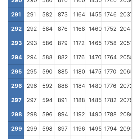
290
290
580
870
1160
1450
1740
2030
2
291
291
582
873
1164
1455
1746
2037
2
292
292
584
876
1168
1460
1752
2044
2
293
293
586
879
1172
1465
1758
2051
2
294
294
588
882
1176
1470
1764
2058
2
295
295
590
885
1180
1475
1770
2065
2
296
296
592
888
1184
1480
1776
2072
2
297
297
594
891
1188
1485
1782
2079
2
298
298
596
894
1192
1490
1788
2086
2
299
299
598
897
1196
1495
1794
2093
2