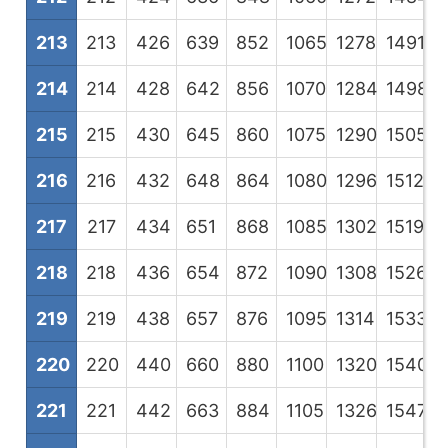
213
213
426
639
852
1065
1278
1491
1
214
214
428
642
856
1070
1284
1498
1
215
215
430
645
860
1075
1290
1505
1
216
216
432
648
864
1080
1296
1512
1
217
217
434
651
868
1085
1302
1519
1
218
218
436
654
872
1090
1308
1526
1
219
219
438
657
876
1095
1314
1533
1
220
220
440
660
880
1100
1320
1540
1
221
221
442
663
884
1105
1326
1547
1