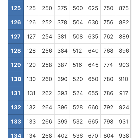
125
125
250
375
500
625
750
875
1
126
126
252
378
504
630
756
882
1
127
127
254
381
508
635
762
889
1
128
128
256
384
512
640
768
896
1
129
129
258
387
516
645
774
903
1
130
130
260
390
520
650
780
910
1
131
131
262
393
524
655
786
917
1
132
132
264
396
528
660
792
924
1
133
133
266
399
532
665
798
931
1
134
134
268
402
536
670
804
938
1