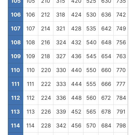
105
105
210
315
420
525
630
735
8
106
106
212
318
424
530
636
742
8
107
107
214
321
428
535
642
749
8
108
108
216
324
432
540
648
756
8
109
109
218
327
436
545
654
763
8
110
110
220
330
440
550
660
770
8
111
111
222
333
444
555
666
777
8
112
112
224
336
448
560
672
784
8
113
113
226
339
452
565
678
791
9
114
114
228
342
456
570
684
798
9