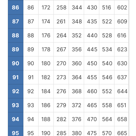
86
86
172
258
344
430
516
602
6
87
87
174
261
348
435
522
609
6
88
88
176
264
352
440
528
616
7
89
89
178
267
356
445
534
623
7
90
90
180
270
360
450
540
630
7
91
91
182
273
364
455
546
637
7
92
92
184
276
368
460
552
644
7
93
93
186
279
372
465
558
651
7
94
94
188
282
376
470
564
658
7
95
95
190
285
380
475
570
665
7