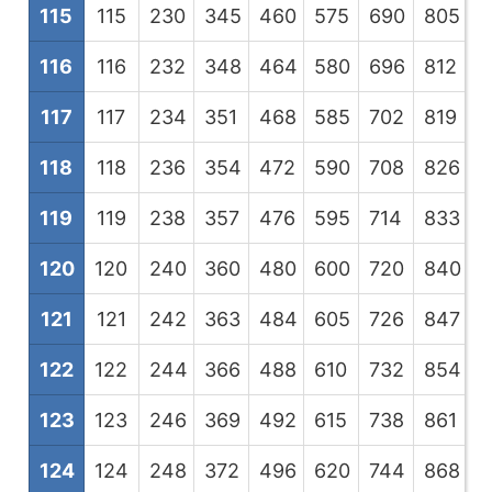
115
115
230
345
460
575
690
805
9
116
116
232
348
464
580
696
812
9
117
117
234
351
468
585
702
819
9
118
118
236
354
472
590
708
826
9
119
119
238
357
476
595
714
833
9
120
120
240
360
480
600
720
840
9
121
121
242
363
484
605
726
847
9
122
122
244
366
488
610
732
854
9
123
123
246
369
492
615
738
861
9
124
124
248
372
496
620
744
868
9