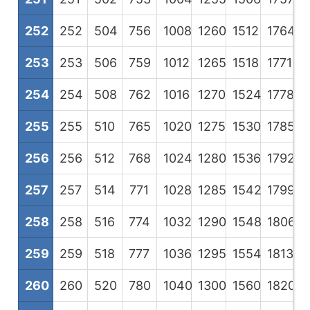
252
252
504
756
1008
1260
1512
1764
2
253
253
506
759
1012
1265
1518
1771
2
254
254
508
762
1016
1270
1524
1778
2
255
255
510
765
1020
1275
1530
1785
2
256
256
512
768
1024
1280
1536
1792
2
257
257
514
771
1028
1285
1542
1799
2
258
258
516
774
1032
1290
1548
1806
2
259
259
518
777
1036
1295
1554
1813
2
260
260
520
780
1040
1300
1560
1820
2