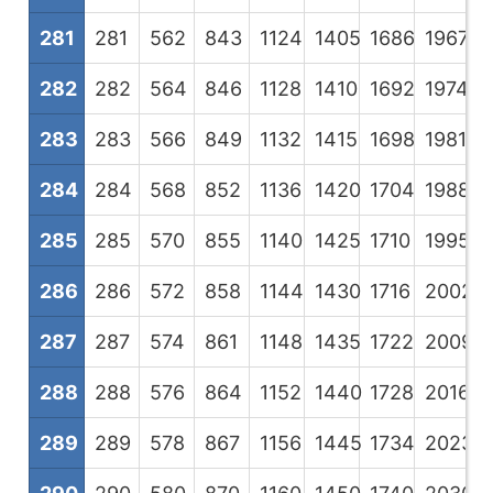
281
281
562
843
1124
1405
1686
1967
2
282
282
564
846
1128
1410
1692
1974
2
283
283
566
849
1132
1415
1698
1981
2
284
284
568
852
1136
1420
1704
1988
2
285
285
570
855
1140
1425
1710
1995
2
286
286
572
858
1144
1430
1716
2002
2
287
287
574
861
1148
1435
1722
2009
2
288
288
576
864
1152
1440
1728
2016
2
289
289
578
867
1156
1445
1734
2023
2