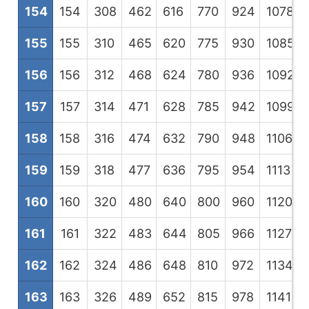
154
154
308
462
616
770
924
1078
1
155
155
310
465
620
775
930
1085
1
156
156
312
468
624
780
936
1092
1
157
157
314
471
628
785
942
1099
1
158
158
316
474
632
790
948
1106
1
159
159
318
477
636
795
954
1113
1
160
160
320
480
640
800
960
1120
1
161
161
322
483
644
805
966
1127
1
162
162
324
486
648
810
972
1134
1
163
163
326
489
652
815
978
1141
1