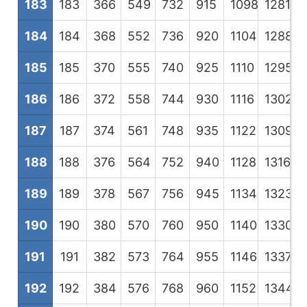
183
183
366
549
732
915
1098
1281
1
184
184
368
552
736
920
1104
1288
1
185
185
370
555
740
925
1110
1295
1
186
186
372
558
744
930
1116
1302
1
187
187
374
561
748
935
1122
1309
1
188
188
376
564
752
940
1128
1316
1
189
189
378
567
756
945
1134
1323
1
190
190
380
570
760
950
1140
1330
1
191
191
382
573
764
955
1146
1337
1
192
192
384
576
768
960
1152
1344
1