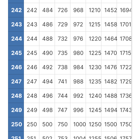
242
242
484
726
968
1210
1452
1694
1
243
243
486
729
972
1215
1458
1701
1
244
244
488
732
976
1220
1464
1708
1
245
245
490
735
980
1225
1470
1715
1
246
246
492
738
984
1230
1476
1722
1
247
247
494
741
988
1235
1482
1729
1
248
248
496
744
992
1240
1488
1736
1
249
249
498
747
996
1245
1494
1743
1
250
250
500
750
1000
1250
1500
1750
2
251
251
502
753
1004
1255
1506
1757
2