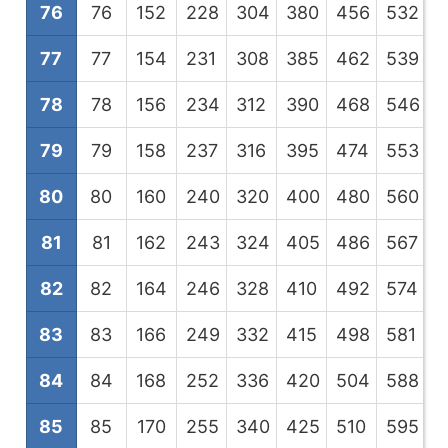
76
76
152
228
304
380
456
532
6
77
77
154
231
308
385
462
539
6
78
78
156
234
312
390
468
546
6
79
79
158
237
316
395
474
553
6
80
80
160
240
320
400
480
560
6
81
81
162
243
324
405
486
567
6
82
82
164
246
328
410
492
574
6
83
83
166
249
332
415
498
581
6
84
84
168
252
336
420
504
588
6
85
85
170
255
340
425
510
595
6