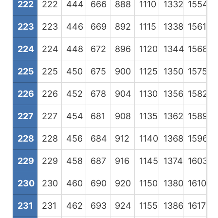
222
222
444
666
888
1110
1332
1554
1
223
223
446
669
892
1115
1338
1561
1
224
224
448
672
896
1120
1344
1568
1
225
225
450
675
900
1125
1350
1575
1
226
226
452
678
904
1130
1356
1582
1
227
227
454
681
908
1135
1362
1589
1
228
228
456
684
912
1140
1368
1596
1
229
229
458
687
916
1145
1374
1603
1
230
230
460
690
920
1150
1380
1610
1
231
231
462
693
924
1155
1386
1617
1