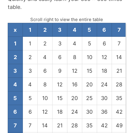
table.
Scroll right to view the entire table
x
1
2
3
4
5
6
7
1
1
2
3
4
5
6
7
2
2
4
6
8
10
12
14
3
3
6
9
12
15
18
21
4
4
8
12
16
20
24
28
5
5
10
15
20
25
30
35
6
6
12
18
24
30
36
42
7
7
14
21
28
35
42
49