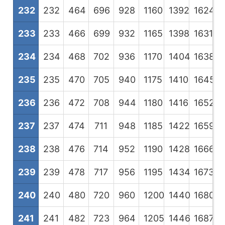
232
232
464
696
928
1160
1392
1624
1
233
233
466
699
932
1165
1398
1631
1
234
234
468
702
936
1170
1404
1638
1
235
235
470
705
940
1175
1410
1645
1
236
236
472
708
944
1180
1416
1652
1
237
237
474
711
948
1185
1422
1659
1
238
238
476
714
952
1190
1428
1666
1
239
239
478
717
956
1195
1434
1673
1
240
240
480
720
960
1200
1440
1680
1
241
241
482
723
964
1205
1446
1687
1