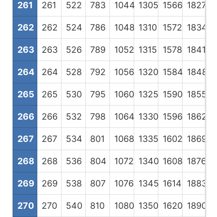
261
261
522
783
1044
1305
1566
1827
2
262
262
524
786
1048
1310
1572
1834
2
263
263
526
789
1052
1315
1578
1841
2
264
264
528
792
1056
1320
1584
1848
2
265
265
530
795
1060
1325
1590
1855
2
266
266
532
798
1064
1330
1596
1862
2
267
267
534
801
1068
1335
1602
1869
2
268
268
536
804
1072
1340
1608
1876
2
269
269
538
807
1076
1345
1614
1883
2
270
270
540
810
1080
1350
1620
1890
2