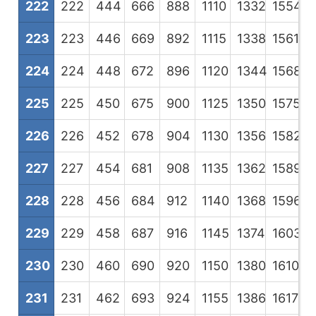
222
222
444
666
888
1110
1332
1554
1
223
223
446
669
892
1115
1338
1561
1
224
224
448
672
896
1120
1344
1568
1
225
225
450
675
900
1125
1350
1575
1
226
226
452
678
904
1130
1356
1582
1
227
227
454
681
908
1135
1362
1589
1
228
228
456
684
912
1140
1368
1596
1
229
229
458
687
916
1145
1374
1603
1
230
230
460
690
920
1150
1380
1610
1
231
231
462
693
924
1155
1386
1617
1