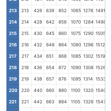
213
213
426
639
852
1065
1278
1491
1
214
214
428
642
856
1070
1284
1498
1
215
215
430
645
860
1075
1290
1505
1
216
216
432
648
864
1080
1296
1512
1
217
217
434
651
868
1085
1302
1519
1
218
218
436
654
872
1090
1308
1526
1
219
219
438
657
876
1095
1314
1533
1
220
220
440
660
880
1100
1320
1540
1
221
221
442
663
884
1105
1326
1547
1