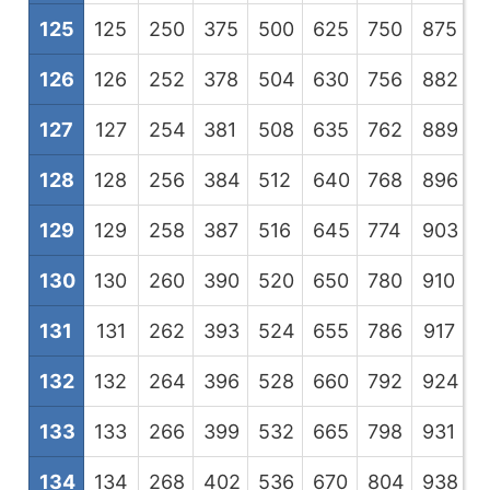
125
125
250
375
500
625
750
875
1
126
126
252
378
504
630
756
882
1
127
127
254
381
508
635
762
889
1
128
128
256
384
512
640
768
896
1
129
129
258
387
516
645
774
903
1
130
130
260
390
520
650
780
910
1
131
131
262
393
524
655
786
917
1
132
132
264
396
528
660
792
924
1
133
133
266
399
532
665
798
931
1
134
134
268
402
536
670
804
938
1