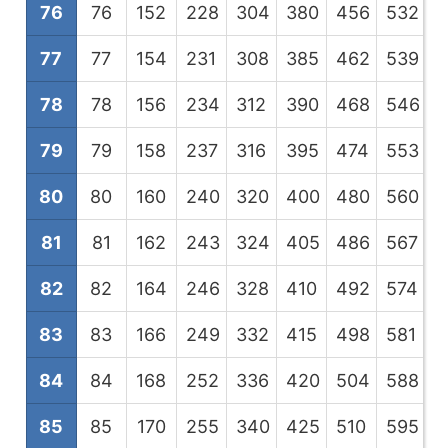
76
76
152
228
304
380
456
532
6
77
77
154
231
308
385
462
539
6
78
78
156
234
312
390
468
546
6
79
79
158
237
316
395
474
553
6
80
80
160
240
320
400
480
560
6
81
81
162
243
324
405
486
567
6
82
82
164
246
328
410
492
574
6
83
83
166
249
332
415
498
581
6
84
84
168
252
336
420
504
588
6
85
85
170
255
340
425
510
595
6