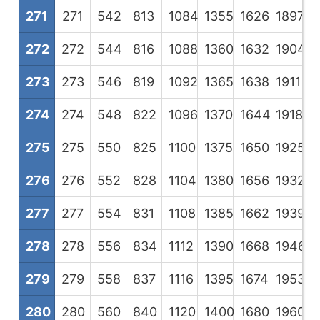
271
271
542
813
1084
1355
1626
1897
2
272
272
544
816
1088
1360
1632
1904
2
273
273
546
819
1092
1365
1638
1911
2
274
274
548
822
1096
1370
1644
1918
2
275
275
550
825
1100
1375
1650
1925
2
276
276
552
828
1104
1380
1656
1932
2
277
277
554
831
1108
1385
1662
1939
2
278
278
556
834
1112
1390
1668
1946
2
279
279
558
837
1116
1395
1674
1953
2
280
280
560
840
1120
1400
1680
1960
2