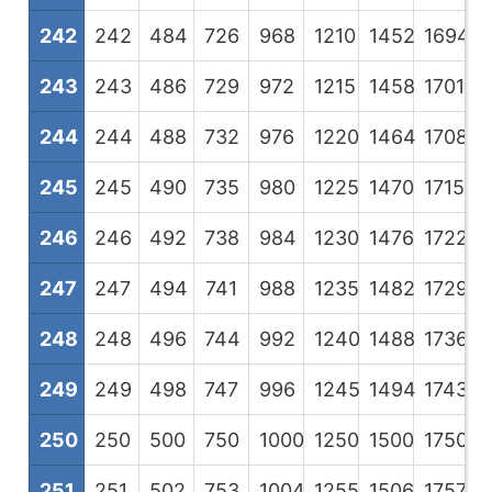
242
242
484
726
968
1210
1452
1694
1
243
243
486
729
972
1215
1458
1701
1
244
244
488
732
976
1220
1464
1708
1
245
245
490
735
980
1225
1470
1715
1
246
246
492
738
984
1230
1476
1722
1
247
247
494
741
988
1235
1482
1729
1
248
248
496
744
992
1240
1488
1736
1
249
249
498
747
996
1245
1494
1743
1
250
250
500
750
1000
1250
1500
1750
2
251
251
502
753
1004
1255
1506
1757
2