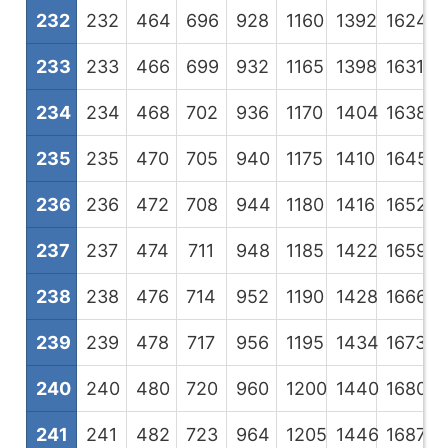
232
232
464
696
928
1160
1392
1624
1
233
233
466
699
932
1165
1398
1631
1
234
234
468
702
936
1170
1404
1638
1
235
235
470
705
940
1175
1410
1645
1
236
236
472
708
944
1180
1416
1652
1
237
237
474
711
948
1185
1422
1659
1
238
238
476
714
952
1190
1428
1666
1
239
239
478
717
956
1195
1434
1673
1
240
240
480
720
960
1200
1440
1680
1
241
241
482
723
964
1205
1446
1687
1