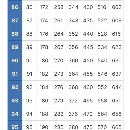
86
86
172
258
344
430
516
602
6
87
87
174
261
348
435
522
609
6
88
88
176
264
352
440
528
616
7
89
89
178
267
356
445
534
623
7
90
90
180
270
360
450
540
630
7
91
91
182
273
364
455
546
637
7
92
92
184
276
368
460
552
644
7
93
93
186
279
372
465
558
651
7
94
94
188
282
376
470
564
658
7
95
95
190
285
380
475
570
665
7