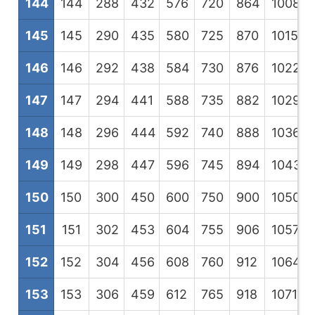
144
144
288
432
576
720
864
1008
1
145
145
290
435
580
725
870
1015
1
146
146
292
438
584
730
876
1022
1
147
147
294
441
588
735
882
1029
1
148
148
296
444
592
740
888
1036
1
149
149
298
447
596
745
894
1043
1
150
150
300
450
600
750
900
1050
1
151
151
302
453
604
755
906
1057
1
152
152
304
456
608
760
912
1064
1
153
153
306
459
612
765
918
1071
1