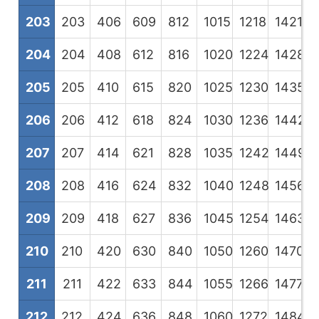
203
203
406
609
812
1015
1218
1421
1
204
204
408
612
816
1020
1224
1428
1
205
205
410
615
820
1025
1230
1435
1
206
206
412
618
824
1030
1236
1442
1
207
207
414
621
828
1035
1242
1449
1
208
208
416
624
832
1040
1248
1456
1
209
209
418
627
836
1045
1254
1463
1
210
210
420
630
840
1050
1260
1470
1
211
211
422
633
844
1055
1266
1477
1
212
212
424
636
848
1060
1272
1484
1