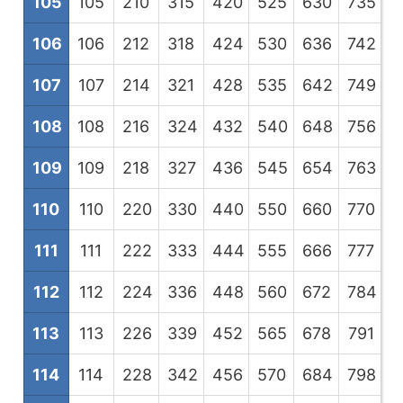
105
105
210
315
420
525
630
735
8
106
106
212
318
424
530
636
742
8
107
107
214
321
428
535
642
749
8
108
108
216
324
432
540
648
756
8
109
109
218
327
436
545
654
763
8
110
110
220
330
440
550
660
770
8
111
111
222
333
444
555
666
777
8
112
112
224
336
448
560
672
784
8
113
113
226
339
452
565
678
791
9
114
114
228
342
456
570
684
798
9