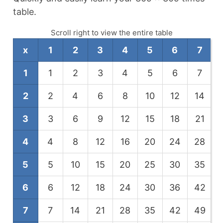
table.
Scroll right to view the entire table
x
1
2
3
4
5
6
7
1
1
2
3
4
5
6
7
2
2
4
6
8
10
12
14
3
3
6
9
12
15
18
21
4
4
8
12
16
20
24
28
5
5
10
15
20
25
30
35
6
6
12
18
24
30
36
42
7
7
14
21
28
35
42
49