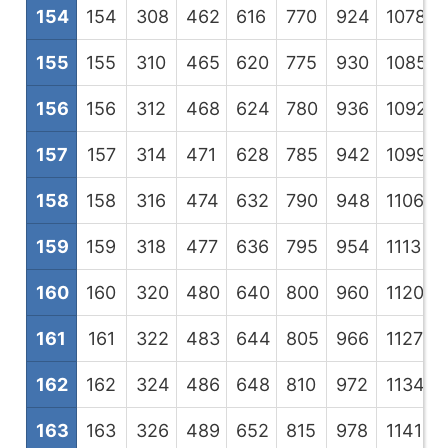
154
154
308
462
616
770
924
1078
1
155
155
310
465
620
775
930
1085
1
156
156
312
468
624
780
936
1092
1
157
157
314
471
628
785
942
1099
1
158
158
316
474
632
790
948
1106
1
159
159
318
477
636
795
954
1113
1
160
160
320
480
640
800
960
1120
1
161
161
322
483
644
805
966
1127
1
162
162
324
486
648
810
972
1134
1
163
163
326
489
652
815
978
1141
1