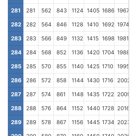
281
281
562
843
1124
1405
1686
1967
2
282
282
564
846
1128
1410
1692
1974
2
283
283
566
849
1132
1415
1698
1981
2
284
284
568
852
1136
1420
1704
1988
2
285
285
570
855
1140
1425
1710
1995
2
286
286
572
858
1144
1430
1716
2002
2
287
287
574
861
1148
1435
1722
2009
2
288
288
576
864
1152
1440
1728
2016
2
289
289
578
867
1156
1445
1734
2023
2