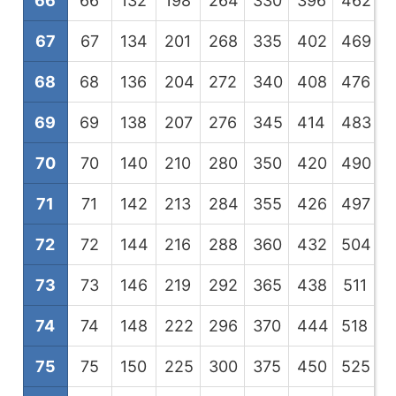
66
66
132
198
264
330
396
462
5
67
67
134
201
268
335
402
469
5
68
68
136
204
272
340
408
476
5
69
69
138
207
276
345
414
483
5
70
70
140
210
280
350
420
490
5
71
71
142
213
284
355
426
497
5
72
72
144
216
288
360
432
504
5
73
73
146
219
292
365
438
511
5
74
74
148
222
296
370
444
518
5
75
75
150
225
300
375
450
525
6