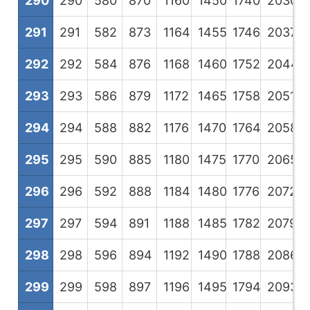
290
290
580
870
1160
1450
1740
2030
2
291
291
582
873
1164
1455
1746
2037
2
292
292
584
876
1168
1460
1752
2044
2
293
293
586
879
1172
1465
1758
2051
2
294
294
588
882
1176
1470
1764
2058
2
295
295
590
885
1180
1475
1770
2065
2
296
296
592
888
1184
1480
1776
2072
2
297
297
594
891
1188
1485
1782
2079
2
298
298
596
894
1192
1490
1788
2086
2
299
299
598
897
1196
1495
1794
2093
2