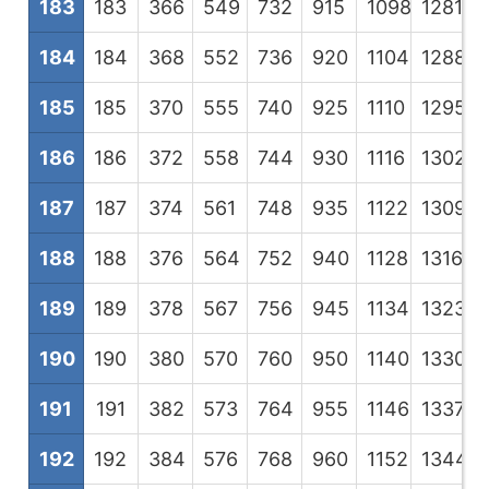
183
183
366
549
732
915
1098
1281
1
184
184
368
552
736
920
1104
1288
1
185
185
370
555
740
925
1110
1295
1
186
186
372
558
744
930
1116
1302
1
187
187
374
561
748
935
1122
1309
1
188
188
376
564
752
940
1128
1316
1
189
189
378
567
756
945
1134
1323
1
190
190
380
570
760
950
1140
1330
1
191
191
382
573
764
955
1146
1337
1
192
192
384
576
768
960
1152
1344
1