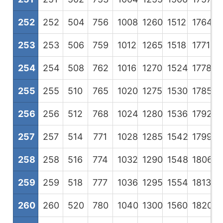
252
252
504
756
1008
1260
1512
1764
2
253
253
506
759
1012
1265
1518
1771
2
254
254
508
762
1016
1270
1524
1778
2
255
255
510
765
1020
1275
1530
1785
2
256
256
512
768
1024
1280
1536
1792
2
257
257
514
771
1028
1285
1542
1799
2
258
258
516
774
1032
1290
1548
1806
2
259
259
518
777
1036
1295
1554
1813
2
260
260
520
780
1040
1300
1560
1820
2