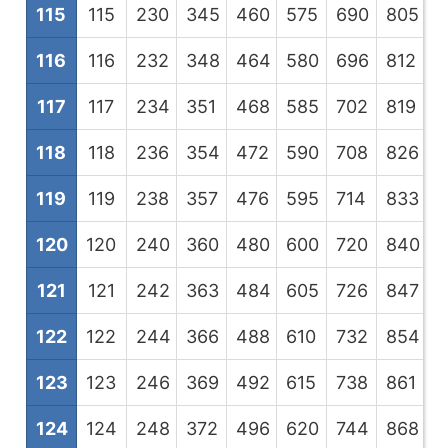
115
115
230
345
460
575
690
805
9
116
116
232
348
464
580
696
812
9
117
117
234
351
468
585
702
819
9
118
118
236
354
472
590
708
826
9
119
119
238
357
476
595
714
833
9
120
120
240
360
480
600
720
840
9
121
121
242
363
484
605
726
847
9
122
122
244
366
488
610
732
854
9
123
123
246
369
492
615
738
861
9
124
124
248
372
496
620
744
868
9