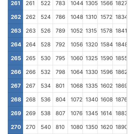
261
261
522
783
1044
1305
1566
1827
2
262
262
524
786
1048
1310
1572
1834
2
263
263
526
789
1052
1315
1578
1841
2
264
264
528
792
1056
1320
1584
1848
2
265
265
530
795
1060
1325
1590
1855
2
266
266
532
798
1064
1330
1596
1862
2
267
267
534
801
1068
1335
1602
1869
2
268
268
536
804
1072
1340
1608
1876
2
269
269
538
807
1076
1345
1614
1883
2
270
270
540
810
1080
1350
1620
1890
2