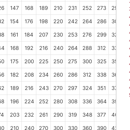
26
147
168
189
210
231
252
273
294
3
32
154
176
198
220
242
264
286
308
3
38
161
184
207
230
253
276
299
322
3
44
168
192
216
240
264
288
312
336
3
50
175
200
225
250
275
300
325
350
3
56
182
208
234
260
286
312
338
364
3
62
189
216
243
270
297
324
351
378
4
68
196
224
252
280
308
336
364
392
4
74
203
232
261
290
319
348
377
406
4
80
210
240
270
300
330
360
390
420
4