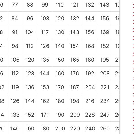
6
77
88
99
110
121
132
143
154
1
2
84
96
108
120
132
144
156
168
1
8
91
104
117
130
143
156
169
182
1
4
98
112
126
140
154
168
182
196
2
0
105
120
135
150
165
180
195
210
2
6
112
128
144
160
176
192
208
224
2
02
119
136
153
170
187
204
221
238
2
08
126
144
162
180
198
216
234
252
2
14
133
152
171
190
209
228
247
266
2
20
140
160
180
200
220
240
260
280
3