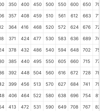
00
350
400
450
500
550
600
650
700
7
06
357
408
459
510
561
612
663
714
7
12
364
416
468
520
572
624
676
728
7
18
371
424
477
530
583
636
689
742
7
24
378
432
486
540
594
648
702
756
8
30
385
440
495
550
605
660
715
770
8
36
392
448
504
560
616
672
728
784
8
42
399
456
513
570
627
684
741
798
8
48
406
464
522
580
638
696
754
812
8
54
413
472
531
590
649
708
767
826
8