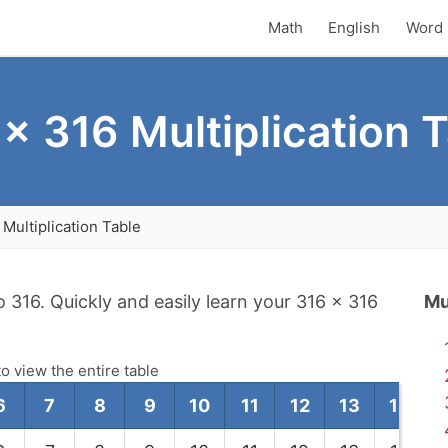
Math
English
Word 
x 316 Multiplication 
Multiplication Table
to 316. Quickly and easily learn your 316 x 316
Mu
to view the entire table
6
7
8
9
10
11
12
13
14