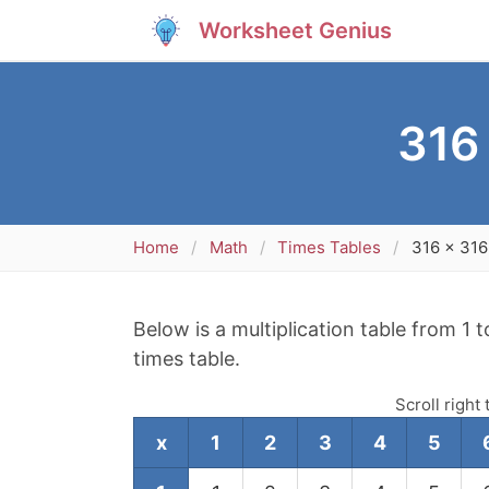
Worksheet Genius
316 
Home
Math
Times Tables
316 x 316 
Below is a multiplication table from 1 
times table.
Scroll right 
x
1
2
3
4
5