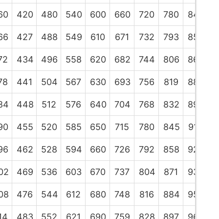
60
420
480
540
600
660
720
780
840
9
66
427
488
549
610
671
732
793
854
9
72
434
496
558
620
682
744
806
868
9
78
441
504
567
630
693
756
819
882
9
84
448
512
576
640
704
768
832
896
9
90
455
520
585
650
715
780
845
910
9
96
462
528
594
660
726
792
858
924
9
02
469
536
603
670
737
804
871
938
1
08
476
544
612
680
748
816
884
952
1
14
483
552
621
690
759
828
897
966
1