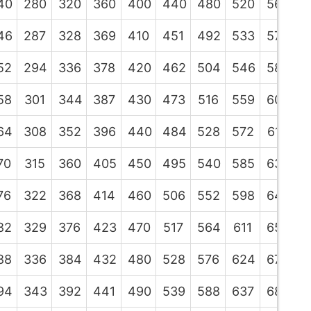
40
280
320
360
400
440
480
520
560
6
46
287
328
369
410
451
492
533
574
6
52
294
336
378
420
462
504
546
588
6
58
301
344
387
430
473
516
559
602
6
64
308
352
396
440
484
528
572
616
6
70
315
360
405
450
495
540
585
630
6
76
322
368
414
460
506
552
598
644
6
82
329
376
423
470
517
564
611
658
7
88
336
384
432
480
528
576
624
672
7
94
343
392
441
490
539
588
637
686
7