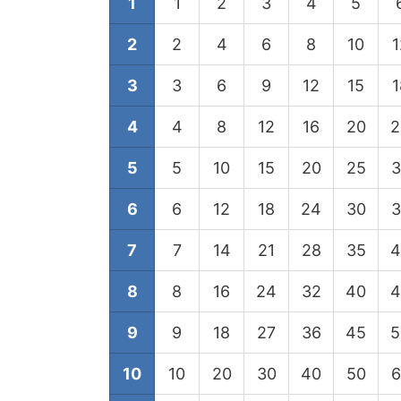
1
1
2
3
4
5
2
2
4
6
8
10
1
3
3
6
9
12
15
1
4
4
8
12
16
20
2
5
5
10
15
20
25
3
6
6
12
18
24
30
3
7
7
14
21
28
35
4
8
8
16
24
32
40
4
9
9
18
27
36
45
5
10
10
20
30
40
50
6