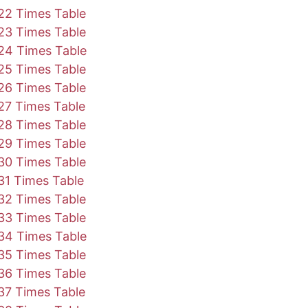
65
176
187
198
209
220
231
242
253
2
22 Times Table
23 Times Table
80
192
204
216
228
240
252
264
276
2
24 Times Table
25 Times Table
95
208
221
234
247
260
273
286
299
3
26 Times Table
10
224
238
252
266
280
294
308
322
3
27 Times Table
28 Times Table
25
240
255
270
285
300
315
330
345
3
29 Times Table
30 Times Table
40
256
272
288
304
320
336
352
368
3
31 Times Table
32 Times Table
55
272
289
306
323
340
357
374
391
4
33 Times Table
70
288
306
324
342
360
378
396
414
4
34 Times Table
35 Times Table
85
304
323
342
361
380
399
418
437
4
36 Times Table
37 Times Table
00
320
340
360
380
400
420
440
460
4