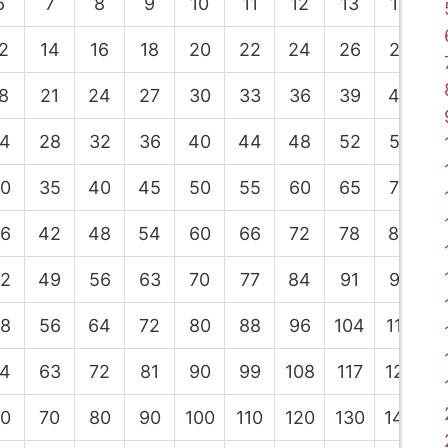
6
7
8
9
10
11
12
13
14
2
14
16
18
20
22
24
26
28
8
21
24
27
30
33
36
39
42
4
28
32
36
40
44
48
52
56
0
35
40
45
50
55
60
65
70
6
42
48
54
60
66
72
78
84
2
49
56
63
70
77
84
91
98
1
8
56
64
72
80
88
96
104
112
1
4
63
72
81
90
99
108
117
126
1
0
70
80
90
100
110
120
130
140
1