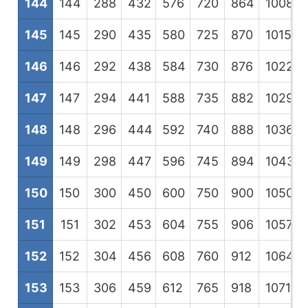
144
144
288
432
576
720
864
1008
1
145
145
290
435
580
725
870
1015
1
146
146
292
438
584
730
876
1022
1
147
147
294
441
588
735
882
1029
1
148
148
296
444
592
740
888
1036
1
149
149
298
447
596
745
894
1043
1
150
150
300
450
600
750
900
1050
1
151
151
302
453
604
755
906
1057
1
152
152
304
456
608
760
912
1064
1
153
153
306
459
612
765
918
1071
1