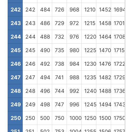
242
242
484
726
968
1210
1452
1694
1
243
243
486
729
972
1215
1458
1701
1
244
244
488
732
976
1220
1464
1708
1
245
245
490
735
980
1225
1470
1715
1
246
246
492
738
984
1230
1476
1722
1
247
247
494
741
988
1235
1482
1729
1
248
248
496
744
992
1240
1488
1736
1
249
249
498
747
996
1245
1494
1743
1
250
250
500
750
1000
1250
1500
1750
2
251
251
502
753
1004
1255
1506
1757
2