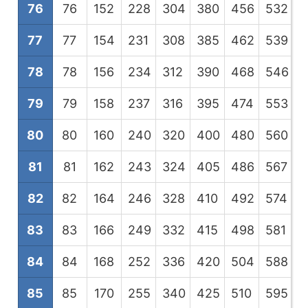
76
76
152
228
304
380
456
532
6
77
77
154
231
308
385
462
539
6
78
78
156
234
312
390
468
546
6
79
79
158
237
316
395
474
553
6
80
80
160
240
320
400
480
560
6
81
81
162
243
324
405
486
567
6
82
82
164
246
328
410
492
574
6
83
83
166
249
332
415
498
581
6
84
84
168
252
336
420
504
588
6
85
85
170
255
340
425
510
595
6