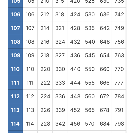
105
105
210
315
420
525
630
735
8
106
106
212
318
424
530
636
742
8
107
107
214
321
428
535
642
749
8
108
108
216
324
432
540
648
756
8
109
109
218
327
436
545
654
763
8
110
110
220
330
440
550
660
770
8
111
111
222
333
444
555
666
777
8
112
112
224
336
448
560
672
784
8
113
113
226
339
452
565
678
791
9
114
114
228
342
456
570
684
798
9