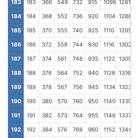
183
183
366
549
732
915
1098
1281
1
184
184
368
552
736
920
1104
1288
1
185
185
370
555
740
925
1110
1295
1
186
186
372
558
744
930
1116
1302
1
187
187
374
561
748
935
1122
1309
1
188
188
376
564
752
940
1128
1316
1
189
189
378
567
756
945
1134
1323
1
190
190
380
570
760
950
1140
1330
1
191
191
382
573
764
955
1146
1337
1
192
192
384
576
768
960
1152
1344
1