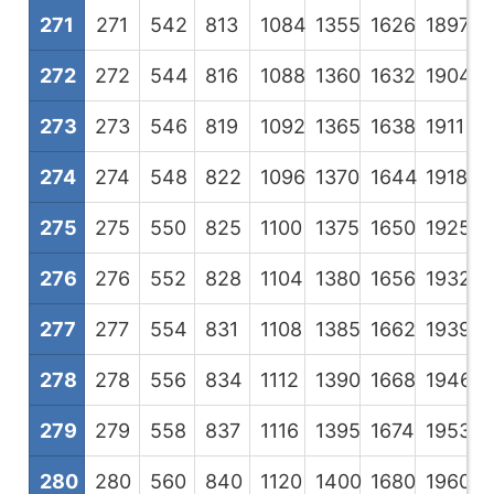
271
271
542
813
1084
1355
1626
1897
2
272
272
544
816
1088
1360
1632
1904
2
273
273
546
819
1092
1365
1638
1911
2
274
274
548
822
1096
1370
1644
1918
2
275
275
550
825
1100
1375
1650
1925
2
276
276
552
828
1104
1380
1656
1932
2
277
277
554
831
1108
1385
1662
1939
2
278
278
556
834
1112
1390
1668
1946
2
279
279
558
837
1116
1395
1674
1953
2
280
280
560
840
1120
1400
1680
1960
2