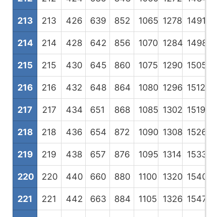
213
213
426
639
852
1065
1278
1491
1
214
214
428
642
856
1070
1284
1498
1
215
215
430
645
860
1075
1290
1505
1
216
216
432
648
864
1080
1296
1512
1
217
217
434
651
868
1085
1302
1519
1
218
218
436
654
872
1090
1308
1526
1
219
219
438
657
876
1095
1314
1533
1
220
220
440
660
880
1100
1320
1540
1
221
221
442
663
884
1105
1326
1547
1