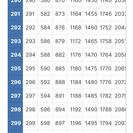
290
290
580
870
1160
1450
1740
2030
2
291
291
582
873
1164
1455
1746
2037
2
292
292
584
876
1168
1460
1752
2044
2
293
293
586
879
1172
1465
1758
2051
2
294
294
588
882
1176
1470
1764
2058
2
295
295
590
885
1180
1475
1770
2065
2
296
296
592
888
1184
1480
1776
2072
2
297
297
594
891
1188
1485
1782
2079
2
298
298
596
894
1192
1490
1788
2086
2
299
299
598
897
1196
1495
1794
2093
2