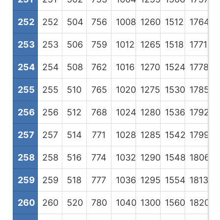
252
252
504
756
1008
1260
1512
1764
2
253
253
506
759
1012
1265
1518
1771
2
254
254
508
762
1016
1270
1524
1778
2
255
255
510
765
1020
1275
1530
1785
2
256
256
512
768
1024
1280
1536
1792
2
257
257
514
771
1028
1285
1542
1799
2
258
258
516
774
1032
1290
1548
1806
2
259
259
518
777
1036
1295
1554
1813
2
260
260
520
780
1040
1300
1560
1820
2