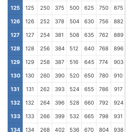
125
125
250
375
500
625
750
875
1
126
126
252
378
504
630
756
882
1
127
127
254
381
508
635
762
889
1
128
128
256
384
512
640
768
896
1
129
129
258
387
516
645
774
903
1
130
130
260
390
520
650
780
910
1
131
131
262
393
524
655
786
917
1
132
132
264
396
528
660
792
924
1
133
133
266
399
532
665
798
931
1
134
134
268
402
536
670
804
938
1