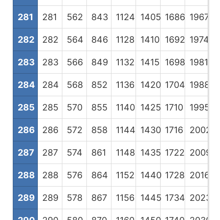
281
281
562
843
1124
1405
1686
1967
2
282
282
564
846
1128
1410
1692
1974
2
283
283
566
849
1132
1415
1698
1981
2
284
284
568
852
1136
1420
1704
1988
2
285
285
570
855
1140
1425
1710
1995
2
286
286
572
858
1144
1430
1716
2002
2
287
287
574
861
1148
1435
1722
2009
2
288
288
576
864
1152
1440
1728
2016
2
289
289
578
867
1156
1445
1734
2023
2