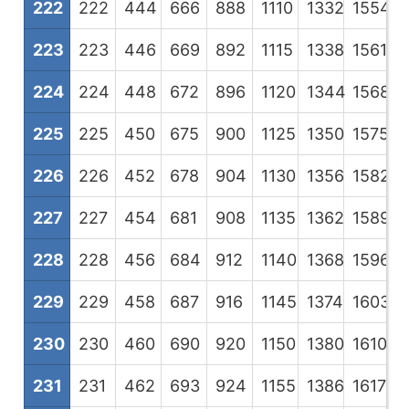
222
222
444
666
888
1110
1332
1554
1
223
223
446
669
892
1115
1338
1561
1
224
224
448
672
896
1120
1344
1568
1
225
225
450
675
900
1125
1350
1575
1
226
226
452
678
904
1130
1356
1582
1
227
227
454
681
908
1135
1362
1589
1
228
228
456
684
912
1140
1368
1596
1
229
229
458
687
916
1145
1374
1603
1
230
230
460
690
920
1150
1380
1610
1
231
231
462
693
924
1155
1386
1617
1