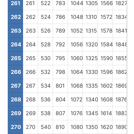
261
261
522
783
1044
1305
1566
1827
2
262
262
524
786
1048
1310
1572
1834
2
263
263
526
789
1052
1315
1578
1841
2
264
264
528
792
1056
1320
1584
1848
2
265
265
530
795
1060
1325
1590
1855
2
266
266
532
798
1064
1330
1596
1862
2
267
267
534
801
1068
1335
1602
1869
2
268
268
536
804
1072
1340
1608
1876
2
269
269
538
807
1076
1345
1614
1883
2
270
270
540
810
1080
1350
1620
1890
2