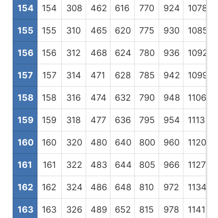
154
154
308
462
616
770
924
1078
1
155
155
310
465
620
775
930
1085
1
156
156
312
468
624
780
936
1092
1
157
157
314
471
628
785
942
1099
1
158
158
316
474
632
790
948
1106
1
159
159
318
477
636
795
954
1113
1
160
160
320
480
640
800
960
1120
1
161
161
322
483
644
805
966
1127
1
162
162
324
486
648
810
972
1134
1
163
163
326
489
652
815
978
1141
1