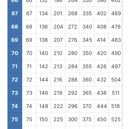
66
66
132
198
264
330
396
462
5
67
67
134
201
268
335
402
469
5
68
68
136
204
272
340
408
476
5
69
69
138
207
276
345
414
483
5
70
70
140
210
280
350
420
490
5
71
71
142
213
284
355
426
497
5
72
72
144
216
288
360
432
504
5
73
73
146
219
292
365
438
511
5
74
74
148
222
296
370
444
518
5
75
75
150
225
300
375
450
525
6