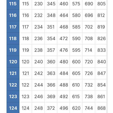
115
115
230
345
460
575
690
805
9
116
116
232
348
464
580
696
812
9
117
117
234
351
468
585
702
819
9
118
118
236
354
472
590
708
826
9
119
119
238
357
476
595
714
833
9
120
120
240
360
480
600
720
840
9
121
121
242
363
484
605
726
847
9
122
122
244
366
488
610
732
854
9
123
123
246
369
492
615
738
861
9
124
124
248
372
496
620
744
868
9