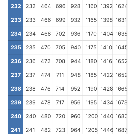
232
232
464
696
928
1160
1392
1624
1
233
233
466
699
932
1165
1398
1631
1
234
234
468
702
936
1170
1404
1638
1
235
235
470
705
940
1175
1410
1645
1
236
236
472
708
944
1180
1416
1652
1
237
237
474
711
948
1185
1422
1659
1
238
238
476
714
952
1190
1428
1666
1
239
239
478
717
956
1195
1434
1673
1
240
240
480
720
960
1200
1440
1680
1
241
241
482
723
964
1205
1446
1687
1