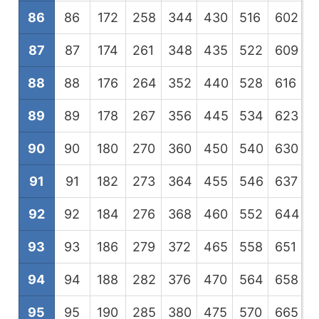
86
86
172
258
344
430
516
602
6
87
87
174
261
348
435
522
609
6
88
88
176
264
352
440
528
616
7
89
89
178
267
356
445
534
623
7
90
90
180
270
360
450
540
630
7
91
91
182
273
364
455
546
637
7
92
92
184
276
368
460
552
644
7
93
93
186
279
372
465
558
651
7
94
94
188
282
376
470
564
658
7
95
95
190
285
380
475
570
665
7