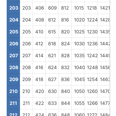
203
203
406
609
812
1015
1218
1421
1
204
204
408
612
816
1020
1224
1428
1
205
205
410
615
820
1025
1230
1435
1
206
206
412
618
824
1030
1236
1442
1
207
207
414
621
828
1035
1242
1449
1
208
208
416
624
832
1040
1248
1456
1
209
209
418
627
836
1045
1254
1463
1
210
210
420
630
840
1050
1260
1470
1
211
211
422
633
844
1055
1266
1477
1
212
212
424
636
848
1060
1272
1484
1