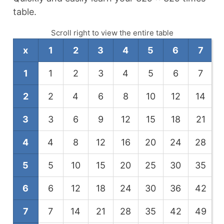
table.
Scroll right to view the entire table
x
1
2
3
4
5
6
7
1
1
2
3
4
5
6
7
2
2
4
6
8
10
12
14
3
3
6
9
12
15
18
21
4
4
8
12
16
20
24
28
5
5
10
15
20
25
30
35
6
6
12
18
24
30
36
42
7
7
14
21
28
35
42
49